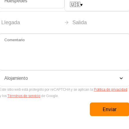
Huéspedes
🇺🇸
▾
Llegada
Salida
Comentario
Alojamiento
Este sitio web está protegido por reCAPTCHA y se aplican la
Política de privacidad
y los
Términos de servicio
de Google.
Enviar