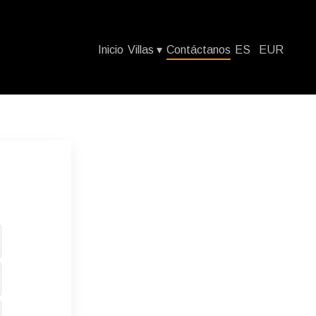
Inicio
Villas
▾
Contáctanos
ES
EUR